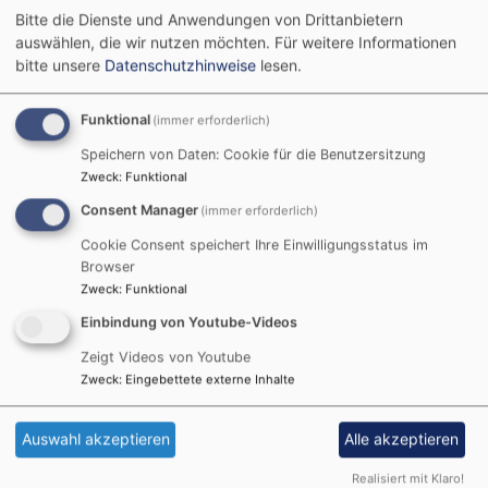
Bitte die Dienste und Anwendungen von Drittanbietern
auswählen, die wir nutzen möchten.
Für weitere Informationen
bitte unsere
Datenschutzhinweise
lesen.
Funktional
(immer erforderlich)
Speichern von Daten: Cookie für die Benutzersitzung
Zweck
:
Funktional
Consent Manager
(immer erforderlich)
Sa, 31.10. 16:30-17:15 Uhr
Fürchte dich nicht - Familiengottesdienst mit
Cookie Consent speichert Ihre Einwilligungsstatus im
Verkleidung am Reformationstag
Browser
Pfarrer Heiko Seeburg
Zweck
:
Funktional
Deiningen
Erlöserkirche Deiningen
Einbindung von Youtube-Videos
Zeigt Videos von Youtube
Zweck
:
Eingebettete externe Inhalte
August
2026
Auswahl akzeptieren
Alle akzeptieren
Mo
Di
Mi
Do
Fr
Sa
So
1
2
Realisiert mit Klaro!