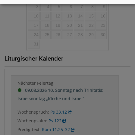
3
4
5
6
7
8
9
10
11
12
13
14
15
16
17
18
19
20
21
22
23
24
25
26
27
28
29
30
31
Liturgischer Kalender
Nächster Feiertag:
09.08.2026 10. Sonntag nach Trinitatis:
Israelsonntag „Kirche und Israel“
Wochenspruch:
Ps 33,12
Wochenpsalm:
Ps 122
Predigttext:
Röm 11,25–32